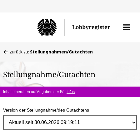
Direk
zum
Men
Lobbyregister
Inhal
öffne
Sie
zurück zu:
Stellungnahmen/Gutachten
befinden
sich
Stellungnahme/Gutachten
hier:
Inhalte beruhen auf Angaben der IV -
Infos
Version der Stellungnahme/des Gutachtens