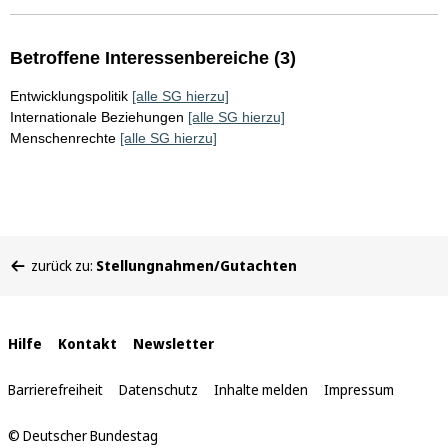
Betroffene Interessenbereiche (3)
Entwicklungspolitik
[alle SG hierzu]
Internationale Beziehungen
[alle SG hierzu]
Menschenrechte
[alle SG hierzu]
Sie
zurück zu:
Stellungnahmen/Gutachten
befinden
sich
hier:
Interne
Hilfe
Kontakt
Newsletter
Links
Barrierefreiheit
Datenschutz
Inhalte melden
Impressum
© Deutscher Bundestag