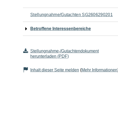
Navigation
Stellungnahme/Gutachten SG2606290201
für
Betroffene Interessenbereiche
den
Seiteninhalt
Stellungnahme-/Gutachtendokument
herunterladen (PDF)
Inhalt dieser Seite melden
(
Mehr Informationen