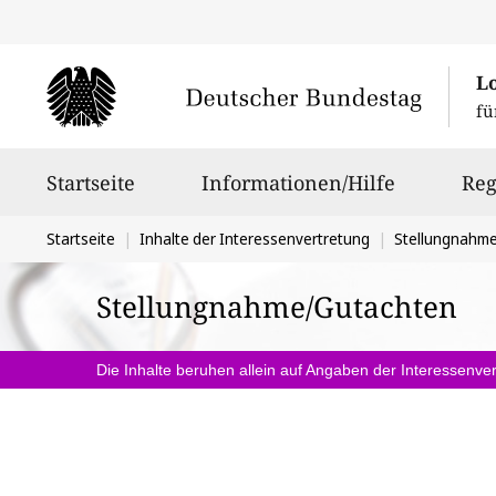
L
fü
Hauptnavigation
Startseite
Informationen/Hilfe
Reg
Sie
Startseite
Inhalte der Interessenvertretung
Stellungnahm
befinden
Stellungnahme/Gutachten
sich
hier:
Die Inhalte beruhen allein auf Angaben der Interessenver