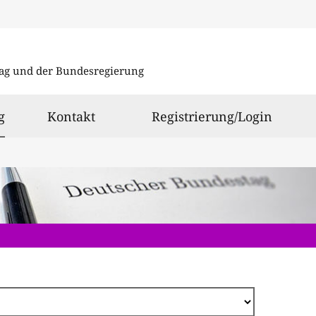
Direkt
zum
ag und der Bundesregierung
Inhalt
ausgewählt
g
Kontakt
Registrierung/Login