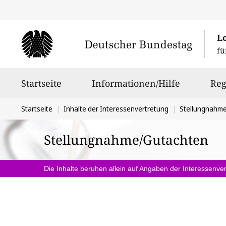
L
fü
Hauptnavigation
Startseite
Informationen/Hilfe
Reg
Sie
Startseite
Inhalte der Interessenvertretung
Stellungnahm
befinden
Stellungnahme/Gutachten
sich
hier:
Die Inhalte beruhen allein auf Angaben der Interessenver