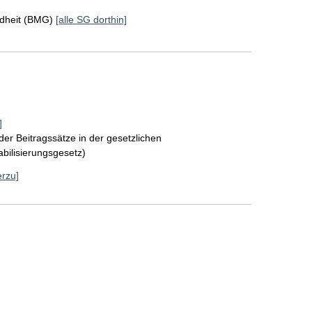
ndheit (BMG)
[alle SG dorthin]
]
der Beitragssätze in der gesetzlichen
bilisierungsgesetz)
erzu]