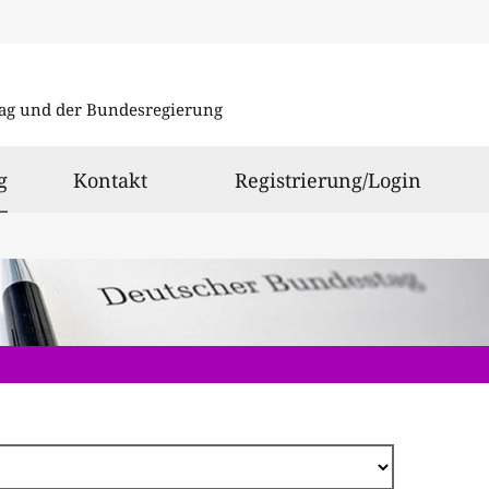
Direkt
zum
ag und der Bundesregierung
Inhalt
ausgewählt
g
Kontakt
Registrierung/Login