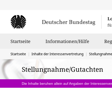
L
fü
Hauptnavigation
Startseite
Informationen/Hilfe
Reg
Sie
Startseite
Inhalte der Interessenvertretung
Stellungnahm
befinden
Stellungnahme/Gutachten
sich
hier:
Die Inhalte beruhen allein auf Angaben der Interessenver