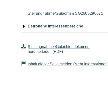
Navigation
Stellungnahme/Gutachten SG2606290075
für
Betroffene Interessenbereiche
den
Seiteninhalt
Stellungnahme-/Gutachtendokument
herunterladen (PDF)
Inhalt dieser Seite melden
(
Mehr Informationen