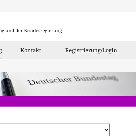
Direkt
zum
ag und der Bundesregierung
Inhalt
ausgewählt
g
Kontakt
Registrierung/Login