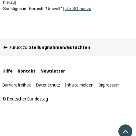
hierzu]
Sonstiges im Bereich "Umwelt"
[alle SG hierzu]
Sie
zurück zu:
Stellungnahmen/Gutachten
befinden
sich
hier:
Interne
Hilfe
Kontakt
Newsletter
Links
Barrierefreiheit
Datenschutz
Inhalte melden
Impressum
© Deutscher Bundestag
Nach