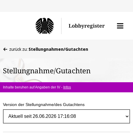
Direk
zum
Men
Lobbyregister
Inhal
öffne
Sie
zurück zu:
Stellungnahmen/Gutachten
befinden
sich
Stellungnahme/Gutachten
hier:
Inhalte beruhen auf Angaben der IV -
Infos
Version der Stellungnahme/des Gutachtens