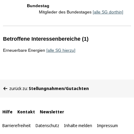
Bundestag
Mitglieder des Bundestages
[alle SG dorthin]
Betroffene Interessenbereiche (1)
Erneuerbare Energien
[alle SG hierzu]
Sie
zurück zu:
Stellungnahmen/Gutachten
befinden
sich
hier:
Interne
Hilfe
Kontakt
Newsletter
Links
Barrierefreiheit
Datenschutz
Inhalte melden
Impressum