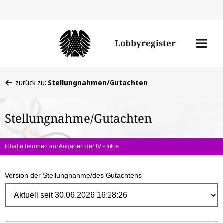
Direk
zum
Men
Lobbyregister
Inhal
öffne
Sie
zurück zu:
Stellungnahmen/Gutachten
befinden
sich
Stellungnahme/Gutachten
hier:
Inhalte beruhen auf Angaben der IV -
Infos
Version der Stellungnahme/des Gutachtens