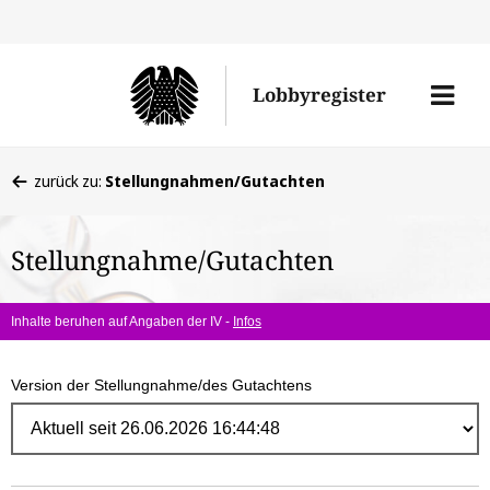
Direk
zum
Men
Lobbyregister
Inhal
öffne
Sie
zurück zu:
Stellungnahmen/Gutachten
befinden
sich
Stellungnahme/Gutachten
hier:
Inhalte beruhen auf Angaben der IV -
Infos
Version der Stellungnahme/des Gutachtens