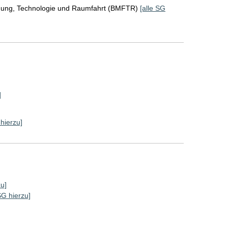
chung, Technologie und Raumfahrt (BMFTR)
[alle SG
]
 hierzu]
zu]
SG hierzu]