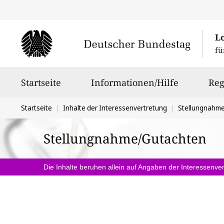
L
fü
Hauptnavigation
Startseite
Informationen/Hilfe
Reg
Sie
Startseite
Inhalte der Interessenvertretung
Stellungnahm
befinden
Stellungnahme/Gutachten
sich
hier:
Die Inhalte beruhen allein auf Angaben der Interessenver