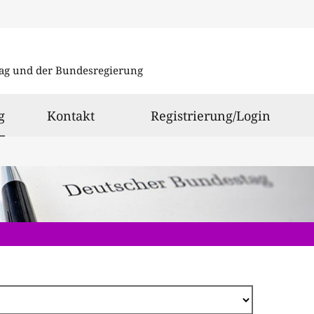
Direkt
zum
ag und der Bundesregierung
Inhalt
ausgewählt
g
Kontakt
Registrierung/Login