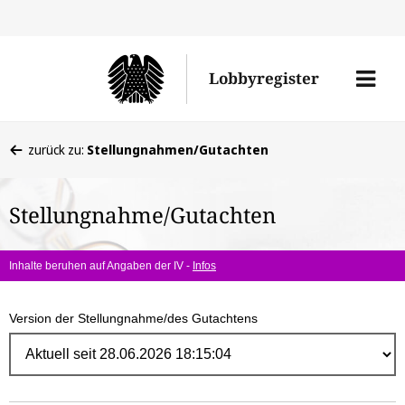
Direk
zum
Men
Lobbyregister
Inhal
öffne
Sie
zurück zu:
Stellungnahmen/Gutachten
befinden
sich
Stellungnahme/Gutachten
hier:
Inhalte beruhen auf Angaben der IV -
Infos
Version der Stellungnahme/des Gutachtens