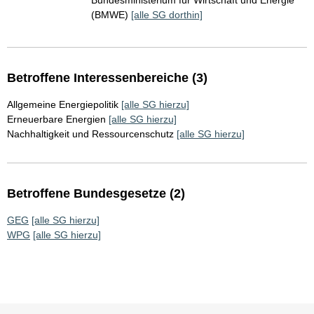
Bundesministerium für Wirtschaft und Energie
(BMWE)
[alle SG dorthin]
Betroffene Interessenbereiche (3)
Allgemeine Energiepolitik
[alle SG hierzu]
Erneuerbare Energien
[alle SG hierzu]
Nachhaltigkeit und Ressourcenschutz
[alle SG hierzu]
Betroffene Bundesgesetze (2)
GEG
[alle SG hierzu]
WPG
[alle SG hierzu]
Sie