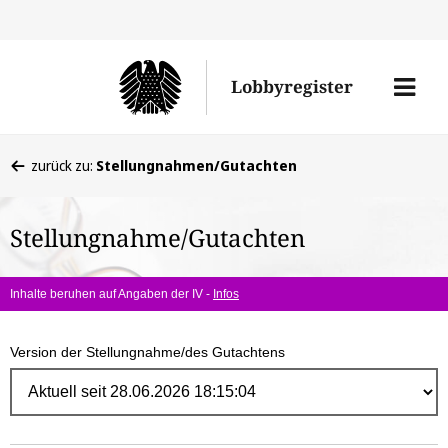
Direk
zum
Men
Lobbyregister
Inhal
öffne
Sie
zurück zu:
Stellungnahmen/Gutachten
befinden
sich
Stellungnahme/Gutachten
hier:
Inhalte beruhen auf Angaben der IV -
Infos
Version der Stellungnahme/des Gutachtens