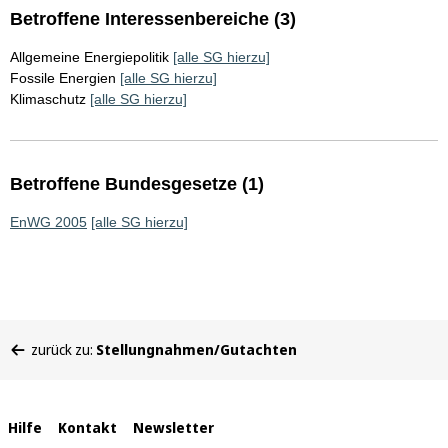
Betroffene Interessenbereiche (3)
Allgemeine Energiepolitik
[alle SG hierzu]
Fossile Energien
[alle SG hierzu]
Klimaschutz
[alle SG hierzu]
Betroffene Bundesgesetze (1)
EnWG 2005
[alle SG hierzu]
Sie
zurück zu:
Stellungnahmen/Gutachten
befinden
sich
hier:
Interne
Hilfe
Kontakt
Newsletter