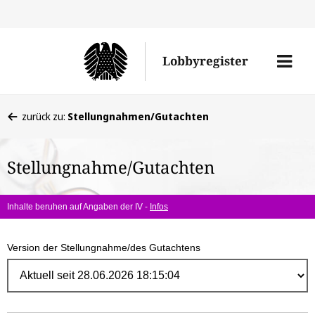
Direk
zum
Men
Lobbyregister
Inhal
öffne
Sie
zurück zu:
Stellungnahmen/Gutachten
befinden
sich
Stellungnahme/Gutachten
hier:
Inhalte beruhen auf Angaben der IV -
Infos
Version der Stellungnahme/des Gutachtens