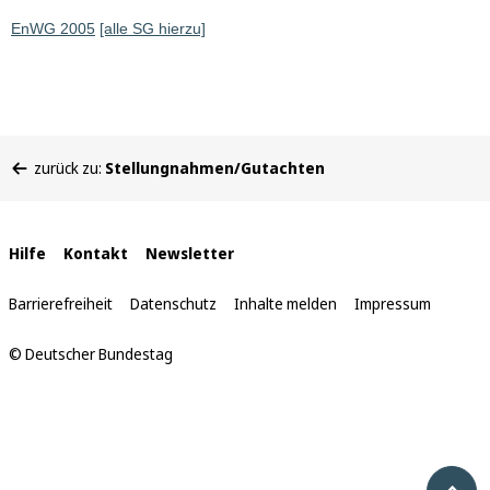
EnWG 2005
[alle SG hierzu]
Sie
zurück zu:
Stellungnahmen/Gutachten
befinden
sich
hier:
Interne
Hilfe
Kontakt
Newsletter
Links
Barrierefreiheit
Datenschutz
Inhalte melden
Impressum
© Deutscher Bundestag
Nach