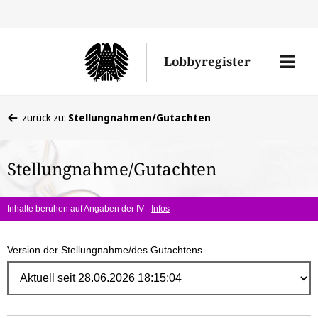
Direk
zum
Men
Lobbyregister
Inhal
öffne
Sie
zurück zu:
Stellungnahmen/Gutachten
befinden
sich
Stellungnahme/Gutachten
hier:
Inhalte beruhen auf Angaben der IV -
Infos
Version der Stellungnahme/des Gutachtens