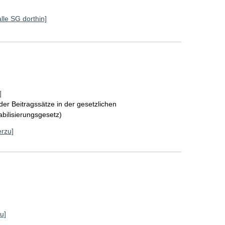
alle SG dorthin]
]
der Beitragssätze in der gesetzlichen
bilisierungsgesetz)
erzu]
u]