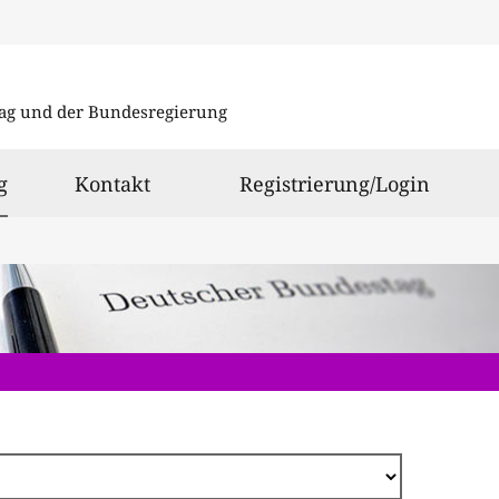
Direkt
zum
ag und der Bundesregierung
Inhalt
ausgewählt
g
Kontakt
Registrierung/Login