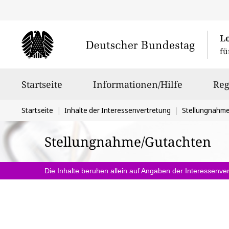
L
fü
Hauptnavigation
Startseite
Informationen/Hilfe
Reg
Sie
Startseite
Inhalte der Interessenvertretung
Stellungnahm
befinden
Stellungnahme/Gutachten
sich
hier:
Die Inhalte beruhen allein auf Angaben der Interessenver