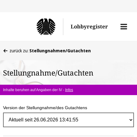
Direk
zum
Men
Lobbyregister
Inhal
öffne
Sie
zurück zu:
Stellungnahmen/Gutachten
befinden
sich
Stellungnahme/Gutachten
hier:
Inhalte beruhen auf Angaben der IV -
Infos
Version der Stellungnahme/des Gutachtens