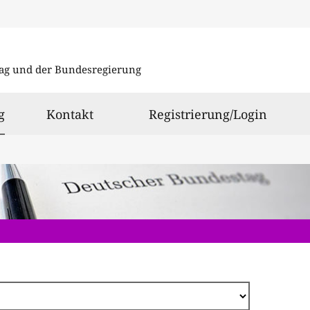
Direkt
zum
ag und der Bundesregierung
Inhalt
ausgewählt
g
Kontakt
Registrierung/Login