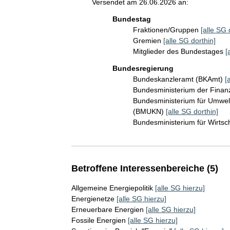
Versendet am 26.06.2026 an:
Bundestag
Fraktionen/Gruppen
[alle SG 
Gremien
[alle SG dorthin]
Mitglieder des Bundestages
[
Bundesregierung
Bundeskanzleramt (BKAmt)
[
Bundesministerium der Fina
Bundesministerium für Umwelt
(BMUKN)
[alle SG dorthin]
Bundesministerium für Wirts
Betroffene Interessenbereiche (5)
Allgemeine Energiepolitik
[alle SG hierzu]
Energienetze
[alle SG hierzu]
Erneuerbare Energien
[alle SG hierzu]
Fossile Energien
[alle SG hierzu]