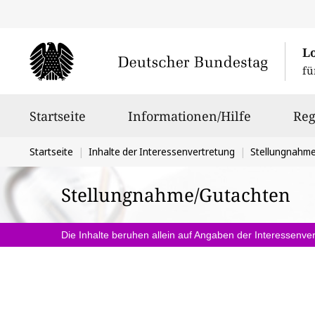
L
fü
Hauptnavigation
Startseite
Informationen/Hilfe
Reg
Sie
Startseite
Inhalte der Interessenvertretung
Stellungnahm
befinden
Stellungnahme/Gutachten
sich
hier:
Die Inhalte beruhen allein auf Angaben der Interessenver