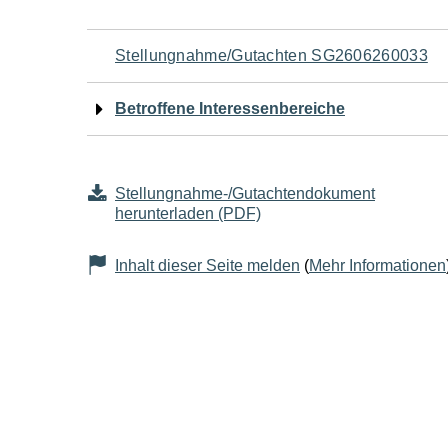
Navigation
Stellungnahme/Gutachten SG2606260033
für
Betroffene Interessenbereiche
den
Seiteninhalt
Stellungnahme-/Gutachtendokument
herunterladen (PDF)
Inhalt dieser Seite melden
(
Mehr Informationen