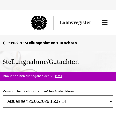
Direk
zum
Men
Lobbyregister
Inhal
öffne
Sie
zurück zu:
Stellungnahmen/Gutachten
befinden
sich
Stellungnahme/Gutachten
hier:
Inhalte beruhen auf Angaben der IV -
Infos
Version der Stellungnahme/des Gutachtens