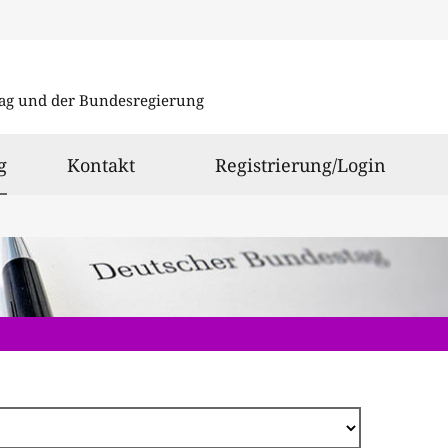
Direkt
zum
ag und der Bundesregierung
Inhalt
ausgewählt
g
Kontakt
Registrierung/Login