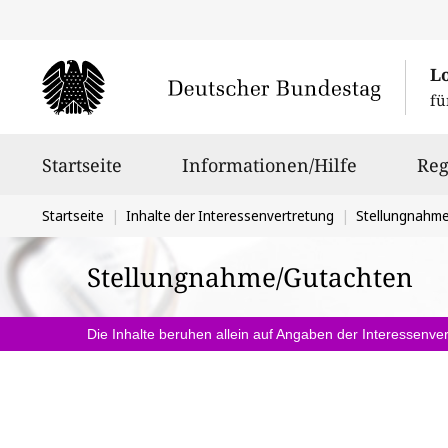
L
fü
Hauptnavigation
Startseite
Informationen/Hilfe
Reg
Sie
Startseite
Inhalte der Interessenvertretung
Stellungnahm
befinden
Stellungnahme/Gutachten
sich
hier:
Die Inhalte beruhen allein auf Angaben der Interessenver