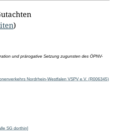
Gutachten
eiten
)
ration und prärogative Setzung zugunsten des ÖPNV-
sonenverkehrs Nordrhein-Westfalen VSPV e.V. (R006345)
alle SG dorthin]