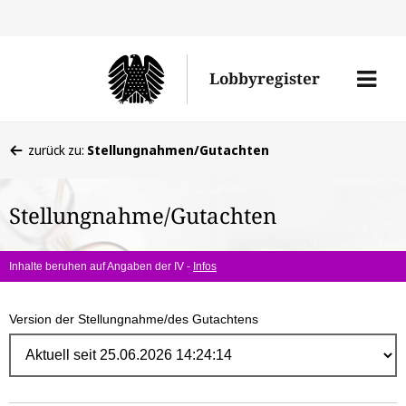
Direk
zum
Men
Lobbyregister
Inhal
öffne
Sie
zurück zu:
Stellungnahmen/Gutachten
befinden
sich
Stellungnahme/Gutachten
hier:
Inhalte beruhen auf Angaben der IV -
Infos
Version der Stellungnahme/des Gutachtens