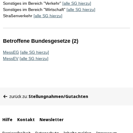
Sonstiges im Bereich "Verkehr"
[alle SG hierzu]
Sonstiges im Bereich "Wirtschaft"
[alle SG hierzu]
Straßenverkehr
[alle SG hierzu]
Betroffene Bundesgesetze (2)
MessEG
[alle SG hierzu]
MessEV
[alle SG hierzu]
Sie
zurück zu:
Stellungnahmen/Gutachten
befinden
sich
hier:
Interne
Hilfe
Kontakt
Newsletter
Links