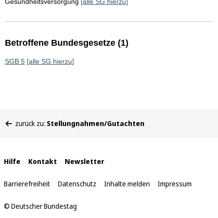
Gesundheitsversorgung
[alle SG hierzu]
Betroffene Bundesgesetze (1)
SGB 5
[alle SG hierzu]
Sie
zurück zu:
Stellungnahmen/Gutachten
befinden
sich
hier:
Interne
Hilfe
Kontakt
Newsletter
Links
Barrierefreiheit
Datenschutz
Inhalte melden
Impressum
© Deutscher Bundestag