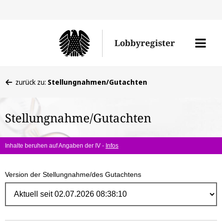
Direk
zum
Men
Lobbyregister
Inhal
öffne
Sie
zurück zu:
Stellungnahmen/Gutachten
befinden
sich
Stellungnahme/Gutachten
hier:
Inhalte beruhen auf Angaben der IV -
Infos
Version der Stellungnahme/des Gutachtens