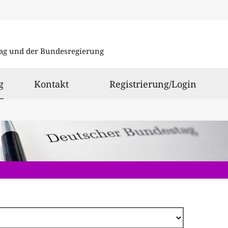
Direkt
zum
ag und der Bundesregierung
Inhalt
ausgewählt
g
Kontakt
Registrierung/Login