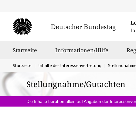
L
fü
Hauptnavigation
Startseite
Informationen/Hilfe
Reg
Sie
Startseite
Inhalte der Interessenvertretung
Stellungnahm
befinden
Stellungnahme/Gutachten
sich
hier:
Die Inhalte beruhen allein auf Angaben der Interessenver