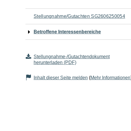
Navigation
Stellungnahme/Gutachten SG2606250054
für
Betroffene Interessenbereiche
den
Seiteninhalt
Stellungnahme-/Gutachtendokument
herunterladen (PDF)
Inhalt dieser Seite melden
(
Mehr Informationen