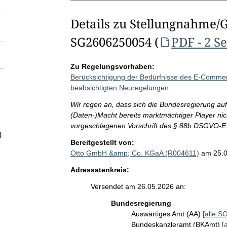
Details zu Stellungnahme/
SG2606250054 (
PDF - 2 S
Zu Regelungsvorhaben:
Berücksichtigung der Bedürfnisse des E-Commer
beabsichtigten Neuregelungen
Wir regen an, dass sich die Bundesregierung auf
(Daten-)Macht bereits marktmächtiger Player nich
vorgeschlagenen Vorschrift des § 88b DSGVO-E 
)
Bereitgestellt von:
Otto GmbH &amp; Co. KGaA (R004611)
am 25.
Adressatenkreis:
Versendet am 26.05.2026 an:
Bundesregierung
Auswärtiges Amt (AA)
[alle SG
Bundeskanzleramt (BKAmt)
[