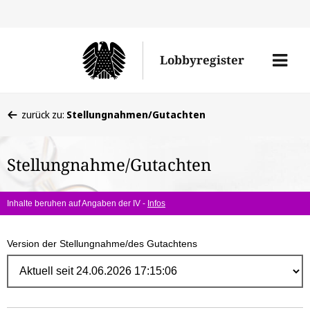
Direk
zum
Men
Lobbyregister
Inhal
öffne
Sie
zurück zu:
Stellungnahmen/Gutachten
befinden
sich
Stellungnahme/Gutachten
hier:
Inhalte beruhen auf Angaben der IV -
Infos
Version der Stellungnahme/des Gutachtens