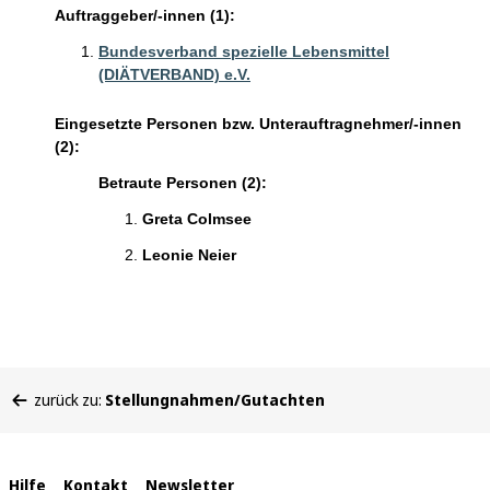
Auftraggeber/-innen (1):
Bundesverband spezielle Lebensmittel
(DIÄTVERBAND) e.V.
Eingesetzte Personen bzw. Unterauftragnehmer/-innen
(2):
Betraute Personen (2):
Greta Colmsee
Leonie Neier
Sie
zurück zu:
Stellungnahmen/Gutachten
befinden
sich
hier:
Interne
Hilfe
Kontakt
Newsletter