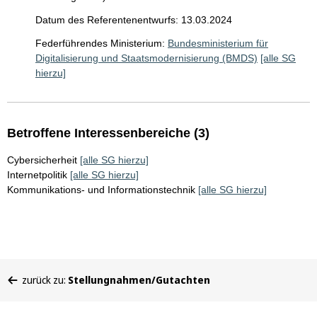
Datum des Referentenentwurfs: 13.03.2024
Federführendes Ministerium:
Bundesministerium für
Digitalisierung und Staatsmodernisierung (BMDS)
[alle SG
hierzu]
Betroffene Interessenbereiche (3)
Cybersicherheit
[alle SG hierzu]
Internetpolitik
[alle SG hierzu]
Kommunikations- und Informationstechnik
[alle SG hierzu]
Sie
zurück zu:
Stellungnahmen/Gutachten
befinden
sich