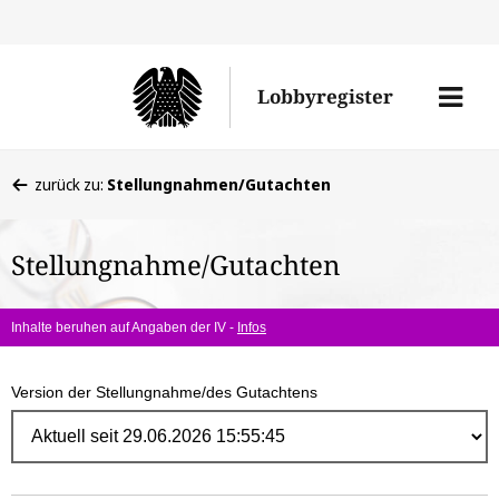
Direk
zum
Men
Lobbyregister
Inhal
öffne
Sie
zurück zu:
Stellungnahmen/Gutachten
befinden
sich
Stellungnahme/Gutachten
hier:
Inhalte beruhen auf Angaben der IV -
Infos
Version der Stellungnahme/des Gutachtens