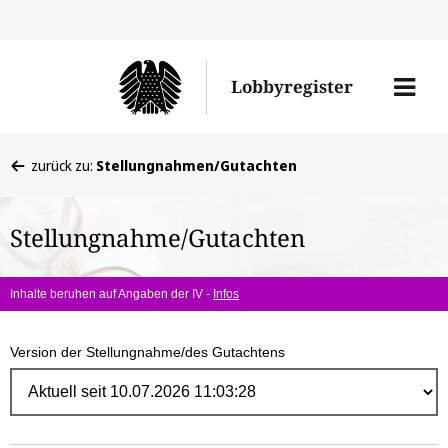
Direk
zum
Men
Lobbyregister
Inhal
öffne
Sie
zurück zu:
Stellungnahmen/Gutachten
befinden
sich
Stellungnahme/Gutachten
hier:
Inhalte beruhen auf Angaben der IV -
Infos
Version der Stellungnahme/des Gutachtens