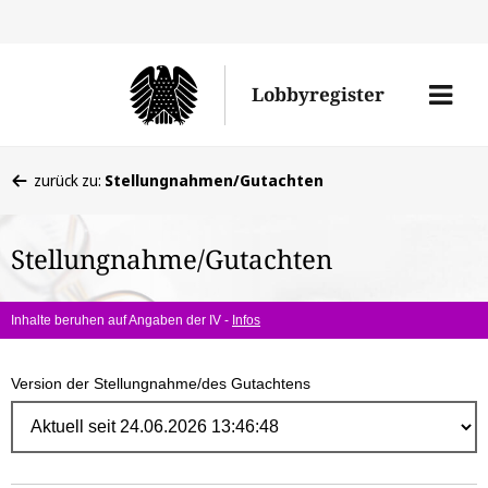
Direk
zum
Men
Lobbyregister
Inhal
öffne
Sie
zurück zu:
Stellungnahmen/Gutachten
befinden
sich
Stellungnahme/Gutachten
hier:
Inhalte beruhen auf Angaben der IV -
Infos
Version der Stellungnahme/des Gutachtens