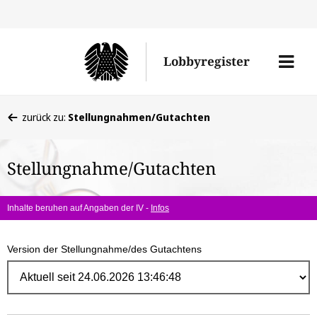
Direk
zum
Men
Lobbyregister
Inhal
öffne
Sie
zurück zu:
Stellungnahmen/Gutachten
befinden
sich
Stellungnahme/Gutachten
hier:
Inhalte beruhen auf Angaben der IV -
Infos
Version der Stellungnahme/des Gutachtens