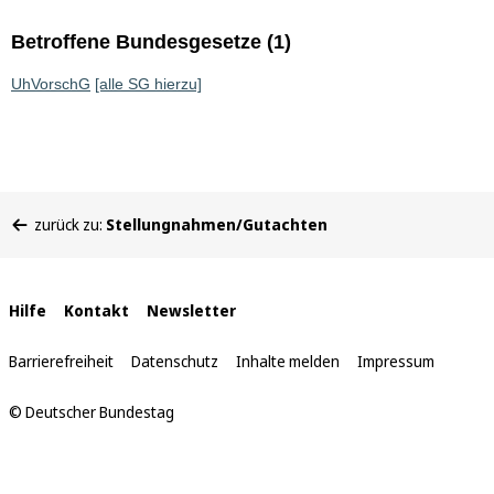
Betroffene Bundesgesetze (1)
UhVorschG
[alle SG hierzu]
Sie
zurück zu:
Stellungnahmen/Gutachten
befinden
sich
hier:
Interne
Hilfe
Kontakt
Newsletter
Links
Barrierefreiheit
Datenschutz
Inhalte melden
Impressum
© Deutscher Bundestag