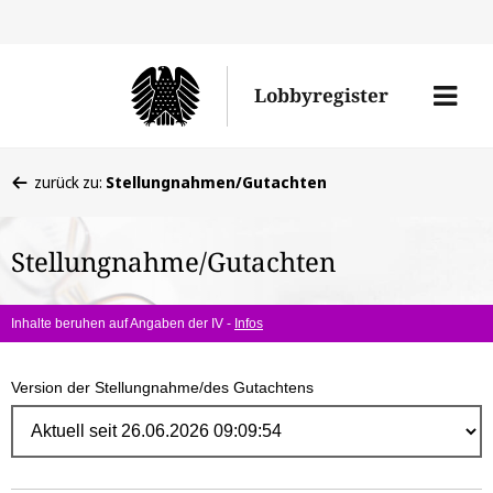
Direk
zum
Men
Lobbyregister
Inhal
öffne
Sie
zurück zu:
Stellungnahmen/Gutachten
befinden
sich
Stellungnahme/Gutachten
hier:
Inhalte beruhen auf Angaben der IV -
Infos
Version der Stellungnahme/des Gutachtens