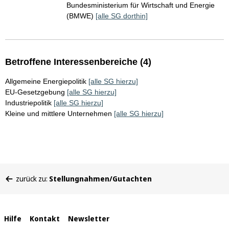
Bundesministerium für Wirtschaft und Energie
(BMWE)
[alle SG dorthin]
Betroffene Interessenbereiche (4)
Allgemeine Energiepolitik
[alle SG hierzu]
EU-Gesetzgebung
[alle SG hierzu]
Industriepolitik
[alle SG hierzu]
Kleine und mittlere Unternehmen
[alle SG hierzu]
Sie
zurück zu:
Stellungnahmen/Gutachten
befinden
sich
hier:
Interne
Hilfe
Kontakt
Newsletter