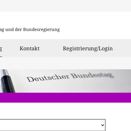
Direkt
zum
ag und der Bundesregierung
Inhalt
ausgewählt
g
Kontakt
Registrierung/Login