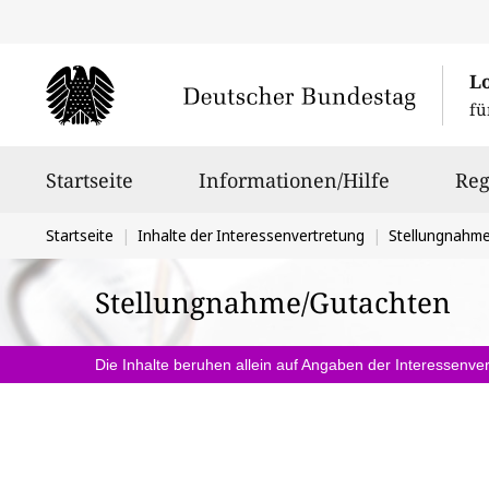
L
fü
Hauptnavigation
Startseite
Informationen/Hilfe
Reg
Sie
Startseite
Inhalte der Interessenvertretung
Stellungnahm
befinden
Stellungnahme/Gutachten
sich
hier:
Die Inhalte beruhen allein auf Angaben der Interessenver