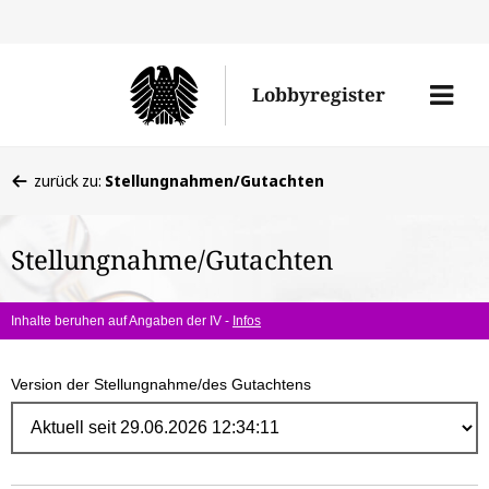
Direk
zum
Men
Lobbyregister
Inhal
öffne
Sie
zurück zu:
Stellungnahmen/Gutachten
befinden
sich
Stellungnahme/Gutachten
hier:
Inhalte beruhen auf Angaben der IV -
Infos
Version der Stellungnahme/des Gutachtens