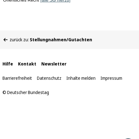
Öffentliches Recht
[alle SG hierzu]
Sie
zurück zu:
Stellungnahmen/Gutachten
befinden
sich
hier:
Interne
Hilfe
Kontakt
Newsletter
Links
Barrierefreiheit
Datenschutz
Inhalte melden
Impressum
© Deutscher Bundestag