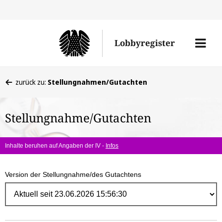
Direk
zum
Men
Lobbyregister
Inhal
öffne
Sie
zurück zu:
Stellungnahmen/Gutachten
befinden
sich
Stellungnahme/Gutachten
hier:
Inhalte beruhen auf Angaben der IV -
Infos
Version der Stellungnahme/des Gutachtens