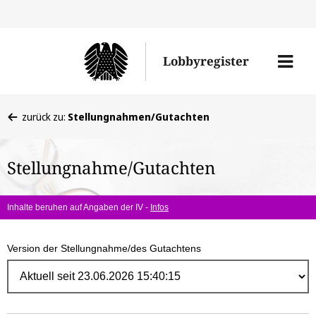
Direk
zum
Men
Lobbyregister
Inhal
öffne
Sie
zurück zu:
Stellungnahmen/Gutachten
befinden
sich
Stellungnahme/Gutachten
hier:
Inhalte beruhen auf Angaben der IV -
Infos
Version der Stellungnahme/des Gutachtens