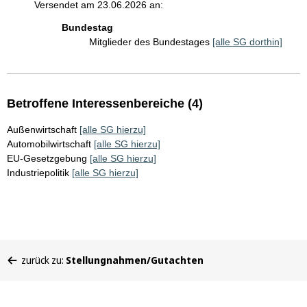
Versendet am 23.06.2026 an:
Bundestag
Mitglieder des Bundestages
[alle SG dorthin]
Betroffene Interessenbereiche (4)
Außenwirtschaft
[alle SG hierzu]
Automobilwirtschaft
[alle SG hierzu]
EU-Gesetzgebung
[alle SG hierzu]
Industriepolitik
[alle SG hierzu]
Sie
zurück zu:
Stellungnahmen/Gutachten
befinden
sich
hier: