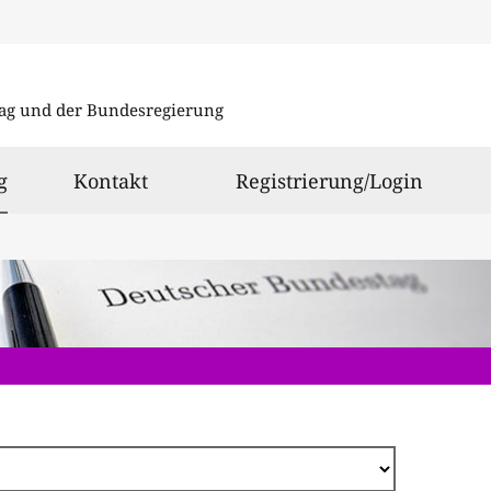
Direkt
zum
ag und der Bundesregierung
Inhalt
ausgewählt
g
Kontakt
Registrierung/Login