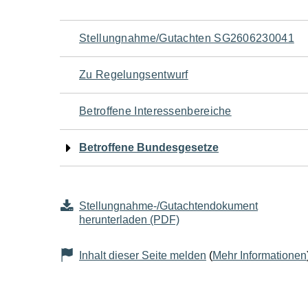
Navigation
Stellungnahme/Gutachten SG2606230041
für
Zu Regelungsentwurf
den
Betroffene Interessenbereiche
Seiteninhalt
Betroffene Bundesgesetze
Stellungnahme-/Gutachtendokument
herunterladen (PDF)
Inhalt dieser Seite melden
(
Mehr Informationen