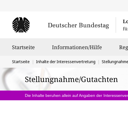
L
fü
Hauptnavigation
Startseite
Informationen/Hilfe
Reg
Sie
Startseite
Inhalte der Interessenvertretung
Stellungnahm
befinden
Stellungnahme/Gutachten
sich
hier:
Die Inhalte beruhen allein auf Angaben der Interessenver