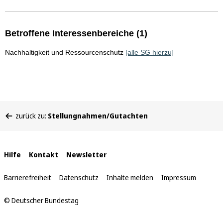
Betroffene Interessenbereiche (1)
Nachhaltigkeit und Ressourcenschutz
[alle SG hierzu]
Sie
zurück zu:
Stellungnahmen/Gutachten
befinden
sich
hier:
Interne
Hilfe
Kontakt
Newsletter
Links
Barrierefreiheit
Datenschutz
Inhalte melden
Impressum
© Deutscher Bundestag