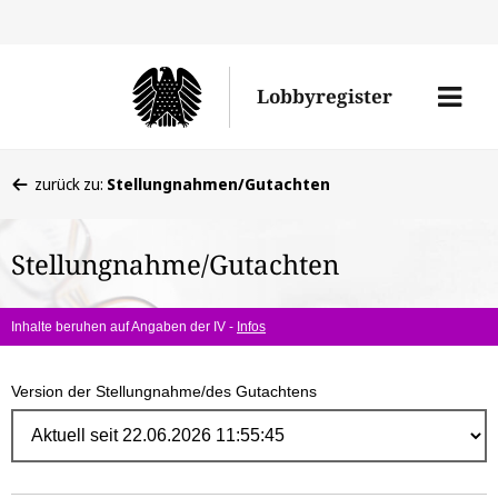
Direk
zum
Men
Lobbyregister
Inhal
öffne
Sie
zurück zu:
Stellungnahmen/Gutachten
befinden
sich
Stellungnahme/Gutachten
hier:
Inhalte beruhen auf Angaben der IV -
Infos
Version der Stellungnahme/des Gutachtens