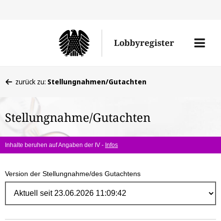
Direk
zum
Men
Lobbyregister
Inhal
öffne
Sie
zurück zu:
Stellungnahmen/Gutachten
befinden
sich
Stellungnahme/Gutachten
hier:
Inhalte beruhen auf Angaben der IV -
Infos
Version der Stellungnahme/des Gutachtens