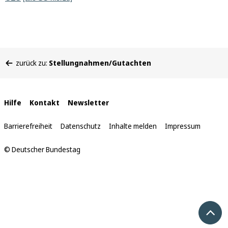
Sie
zurück zu:
Stellungnahmen/Gutachten
befinden
sich
hier:
Interne
Hilfe
Kontakt
Newsletter
Links
Barrierefreiheit
Datenschutz
Inhalte melden
Impressum
© Deutscher Bundestag
Nach