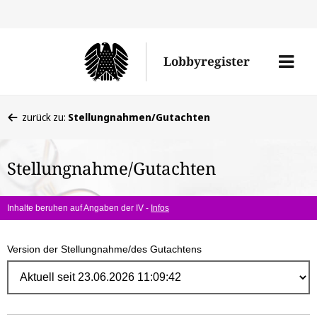
Direk
zum
Men
Lobbyregister
Inhal
öffne
Sie
zurück zu:
Stellungnahmen/Gutachten
befinden
sich
Stellungnahme/Gutachten
hier:
Inhalte beruhen auf Angaben der IV -
Infos
Version der Stellungnahme/des Gutachtens