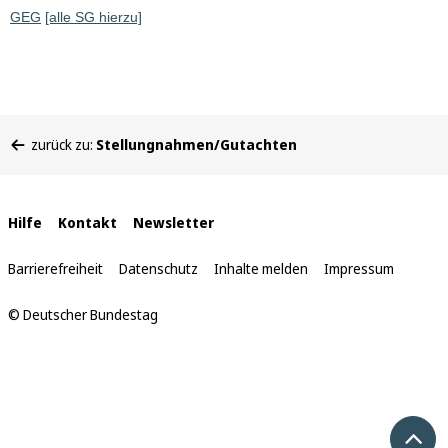
GEG
[alle SG hierzu]
Sie
zurück zu:
Stellungnahmen/Gutachten
befinden
sich
hier:
Interne
Hilfe
Kontakt
Newsletter
Links
Barrierefreiheit
Datenschutz
Inhalte melden
Impressum
© Deutscher Bundestag
Nach