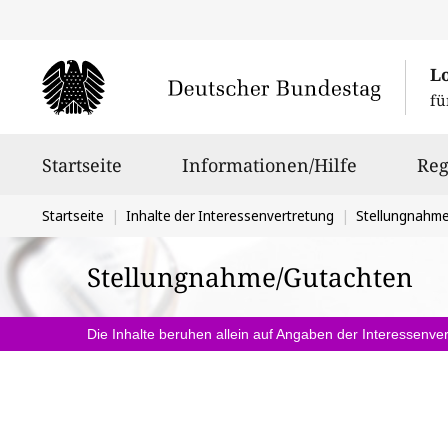
L
fü
Hauptnavigation
Startseite
Informationen/Hilfe
Reg
Sie
Startseite
Inhalte der Interessenvertretung
Stellungnahm
befinden
Stellungnahme/Gutachten
sich
hier:
Die Inhalte beruhen allein auf Angaben der Interessenver