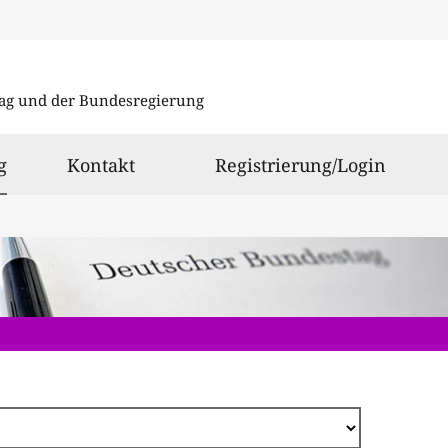
Direkt
zum
ag und der Bundesregierung
Inhalt
ausgewählt
g
Kontakt
Registrierung/Login