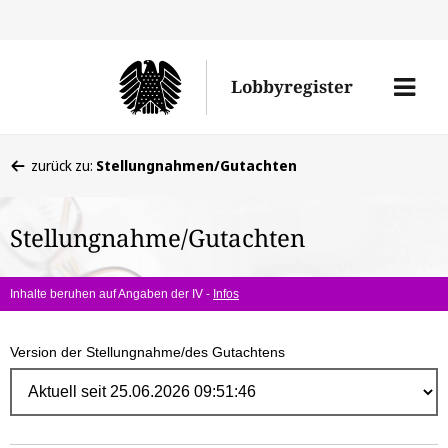
Direk
zum
Men
Lobbyregister
Inhal
öffne
Sie
zurück zu:
Stellungnahmen/Gutachten
befinden
sich
Stellungnahme/Gutachten
hier:
Inhalte beruhen auf Angaben der IV -
Infos
Version der Stellungnahme/des Gutachtens