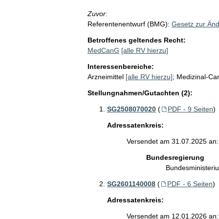
Zuvor:
Referentenentwurf (BMG):
Gesetz zur Än
Betroffenes geltendes Recht:
MedCanG
[alle RV hierzu]
Interessenbereiche:
Arzneimittel
[alle RV hierzu]
;
Medizinal-Ca
Stellungnahmen/Gutachten (2):
SG2508070020
(
PDF - 9 Seiten
)
Adressatenkreis:
Versendet am 31.07.2025 an:
Bundesregierung
Bundesministeri
SG2601140008
(
PDF - 6 Seiten
)
Adressatenkreis:
Versendet am 12.01.2026 an: