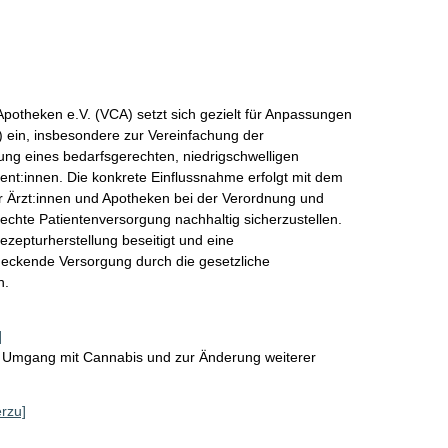
otheken e.V. (VCA) setzt sich gezielt für Anpassungen 
in, insbesondere zur Vereinfachung der 
lung eines bedarfsgerechten, niedrigschwelligen 
ent:innen. Die konkrete Einflussnahme erfolgt mit dem 
r Ärzt:innen und Apotheken bei der Verordnung und 
chte Patientenversorgung nachhaltig sicherzustellen. 
ezepturherstellung beseitigt und eine 
ndeckende Versorgung durch die gesetzliche 
n.
]
n Umgang mit Cannabis und zur Änderung weiterer
erzu]