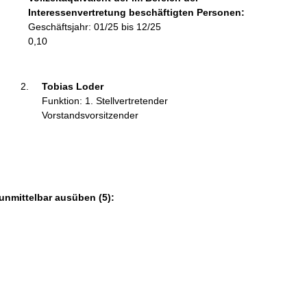
o
Interessenvertretung beschäftigten Personen:
r
Geschäftsjahr: 01/25 bis 12/25
m
0,10
a
t
i
Tobias Loder 
o
Funktion: 1. Stellvertretender
n
Vorstandsvorsitzender
e
n
:
unmittelbar ausüben (5):