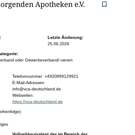
orgenden Apotheken e.V. 
:
Letzte Änderung:
25.06.2026
ategorie:
sverband oder Gewerbeverband/-verein
K
Telefonnummer: +4920899129921
o
E-Mail-Adressen:
n
info@vca-deutschland.de
t
Webseiten:
a
https://vca-deutschland.de
k
eihenfolge):
t
i
tiges
n
f
Vollzeitäquivalent der im Bereich der