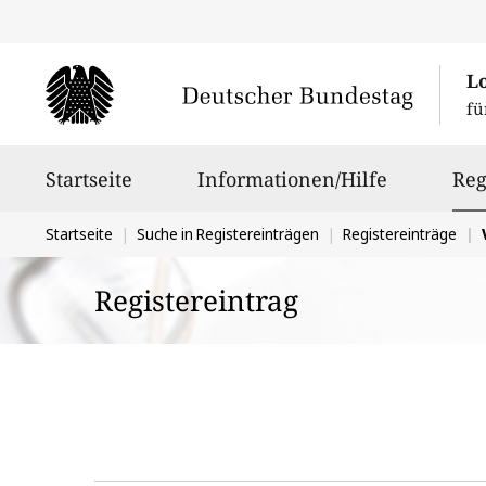
L
fü
Hauptnavigation
Startseite
Informationen/Hilfe
Reg
Sie
Startseite
Suche in Registereinträgen
Registereinträge
befinden
Registereintrag
sich
hier: