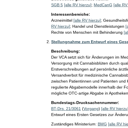
SGB 5
[alle RV hierzu]
;
MedCanG
[alle RV
Interessenbereiche:
Arzneimittel
[alle RV hierzu]
;
Gesundheitsf
RV hierzu]
;
Handel und Dienstleistungen
[
Rechte von Menschen mit Behinderung
[a
Stellungnahme zum Entwurf eines Gese
Beschreibung:
Der VCA setzt sich für Änderungen im Medi
Versorgung mit Cannabisblüten durch qualif
Erstverschreibungen auf persönliche ärzt
Versandverbot für medizinische Cannabisbl
zwischen Patientinnen und Patienten und
regulierte Abgabemodelle innerhalb der F
mögliche OTC-artige Abgabe in Apotheken 
Bundestags-Drucksachennummer:
BT-Drs. 21/3061
(
Vorgang
)
[alle RV hierzu
Entwurf eines Ersten Gesetzes zur Änder
Zuständiges Ministerium:
BMG
[alle RV hi