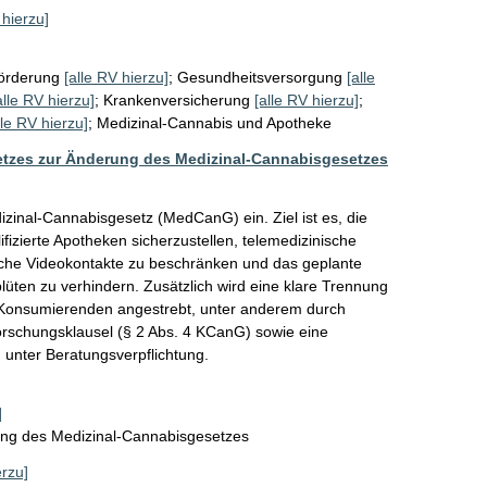
 hierzu]
örderung
[alle RV hierzu]
;
Gesundheitsversorgung
[alle
alle RV hierzu]
;
Krankenversicherung
[alle RV hierzu]
;
lle RV hierzu]
;
Medizinal-Cannabis und Apotheke
tzes zur Änderung des Medizinal-Cannabisgesetzes
zinal-Cannabisgesetz (MedCanG) ein. Ziel ist es, die 
izierte Apotheken sicherzustellen, telemedizinische 
liche Videokontakte zu beschränken und das geplante 
üten zu verhindern. Zusätzlich wird eine klare Trennung 
 Konsumierenden angestrebt, unter anderem durch 
orschungsklausel (§ 2 Abs. 4 KCanG) sowie eine 
unter Beratungsverpflichtung.
]
ung des Medizinal-Cannabisgesetzes
erzu]