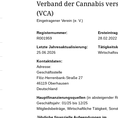
S
Verband der Cannabis vers
(VCA)
e
Eingetragener Verein (e. V.)
i
Registernummer:
Ersteintrag
R001959
28.02.2022
t
Letzte Jahresaktualisierung:
Tätigkeitsk
25.06.2026
Wirtschaft
e
Kontaktdaten:
Adresse:
n
Geschäftsstelle
Flöz-Herrenbank-Straße
27
i
46119
Oberhausen
Deutschland
n
Hauptfinanzierungsquellen
(in absteigender R
Geschäftsjahr: 01/25 bis 12/25
h
Mitgliedsbeiträge, Wirtschaftliche Tätigkeit, Sons
Jährliche finanzielle Aufwendungen im