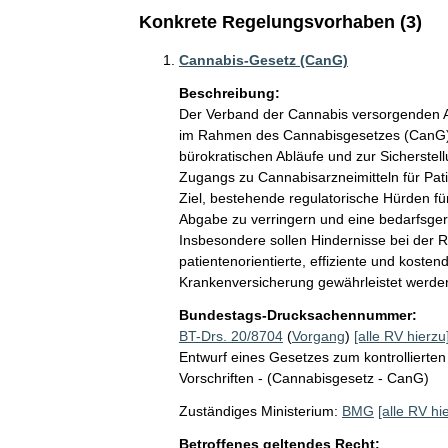
Konkrete Regelungsvorhaben (3)
Cannabis-Gesetz (CanG)
Beschreibung:
Der Verband der Cannabis versorgenden Ap
im Rahmen des Cannabisgesetzes (CanG) e
bürokratischen Abläufe und zur Sicherstel
Zugangs zu Cannabisarzneimitteln für Pati
Ziel, bestehende regulatorische Hürden fü
Abgabe zu verringern und eine bedarfsgere
Insbesondere sollen Hindernisse bei der R
patientenorientierte, effiziente und koste
Krankenversicherung gewährleistet werde
Bundestags-Drucksachennummer:
BT-Drs. 20/8704
(
Vorgang
)
[alle RV hierzu
Entwurf eines Gesetzes zum kontrollierte
Vorschriften - (Cannabisgesetz - CanG)
Zuständiges Ministerium:
BMG
[alle RV hi
Betroffenes geltendes Recht: