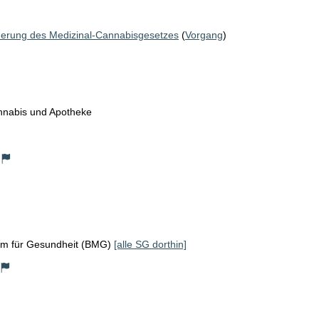
derung des Medizinal-Cannabisgesetzes
(
Vorgang
)
nnabis und Apotheke
um für Gesundheit (BMG)
[alle SG dorthin]