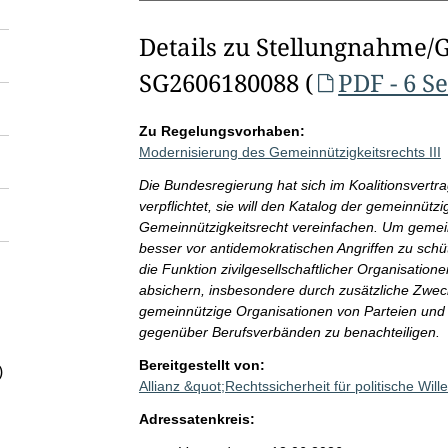
Details zu Stellungnahme/
SG2606180088 (
PDF - 6 S
Zu Regelungsvorhaben:
Modernisierung des Gemeinnützigkeitsrechts III
Die Bundesregierung hat sich im Koalitionsvertra
verpflichtet, sie will den Katalog der gemeinnü
Gemeinnützigkeitsrecht vereinfachen. Um gemein
besser vor antidemokratischen Angriffen zu sch
die Funktion zivilgesellschaftlicher Organisatio
absichern, insbesondere durch zusätzliche Zwecke
gemeinnützige Organisationen von Parteien und
gegenüber Berufsverbänden zu benachteiligen.
Bereitgestellt von:
)
Allianz &quot;Rechtssicherheit für politische Wi
Adressatenkreis: