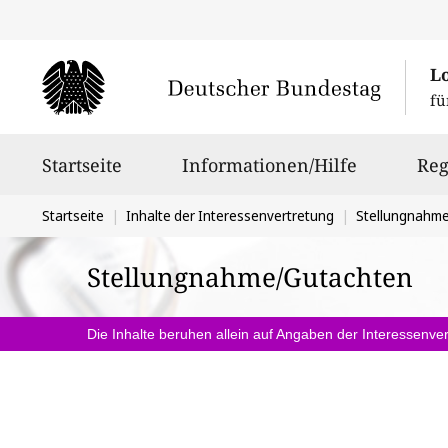
L
fü
Hauptnavigation
Startseite
Informationen/Hilfe
Reg
Sie
Startseite
Inhalte der Interessenvertretung
Stellungnahm
befinden
Stellungnahme/Gutachten
sich
hier:
Die Inhalte beruhen allein auf Angaben der Interessenver