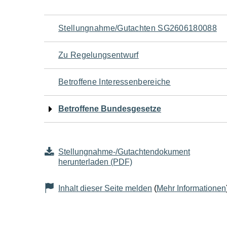
Navigation
Stellungnahme/Gutachten SG2606180088
für
Zu Regelungsentwurf
den
Betroffene Interessenbereiche
Seiteninhalt
Betroffene Bundesgesetze
Stellungnahme-/Gutachtendokument
herunterladen (PDF)
Inhalt dieser Seite melden
(
Mehr Informationen