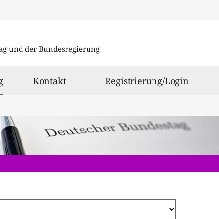
Direkt
zum
ag und der Bundesregierung
Inhalt
ausgewählt
g
Kontakt
Registrierung/Login