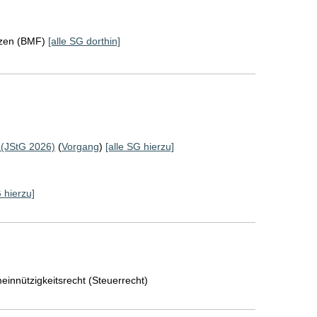
nzen (BMF)
[alle SG dorthin]
 (JStG 2026)
(
Vorgang
)
[alle SG hierzu]
G hierzu]
einnützigkeitsrecht (Steuerrecht)