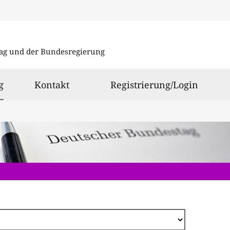
Direkt
zum
ag und der Bundesregierung
Inhalt
ausgewählt
g
Kontakt
Registrierung/Login