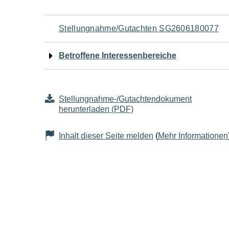
Navigation
Stellungnahme/Gutachten SG2606180077
für
Betroffene Interessenbereiche
den
Seiteninhalt
Stellungnahme-/Gutachtendokument
herunterladen (PDF)
Inhalt dieser Seite melden
(
Mehr Informationen