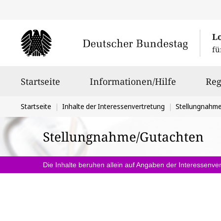
L
fü
Hauptnavigation
Startseite
Informationen/Hilfe
Reg
Sie
Startseite
Inhalte der Interessenvertretung
Stellungnahm
befinden
Stellungnahme/Gutachten
sich
hier:
Die Inhalte beruhen allein auf Angaben der Interessenver