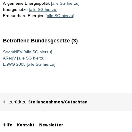
Allgemeine Energiepolitik
[alle SG hierzu]
Energienetze
[alle SG hierzu]
Erneuerbare Energien
[alle SG hierzu]
Betroffene Bundesgesetze (3)
StromNEV
[alle SG hierzu]
ARegV
[alle SG hierzu]
EnWG 2005
[alle SG hierzu]
Sie
zurück zu:
Stellungnahmen/Gutachten
befinden
sich
hier:
Interne
Hilfe
Kontakt
Newsletter