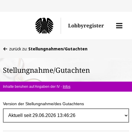
Direk
zum
Men
Lobbyregister
Inhal
öffne
Sie
zurück zu:
Stellungnahmen/Gutachten
befinden
sich
Stellungnahme/Gutachten
hier:
Inhalte beruhen auf Angaben der IV -
Infos
Version der Stellungnahme/des Gutachtens