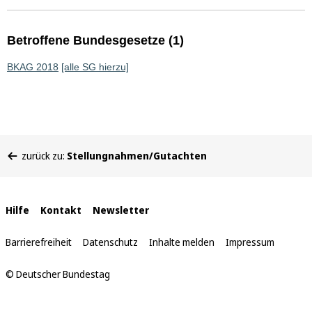
Betroffene Bundesgesetze (1)
BKAG 2018
[alle SG hierzu]
Sie
zurück zu:
Stellungnahmen/Gutachten
befinden
sich
hier:
Interne
Hilfe
Kontakt
Newsletter
Links
Barrierefreiheit
Datenschutz
Inhalte melden
Impressum
© Deutscher Bundestag