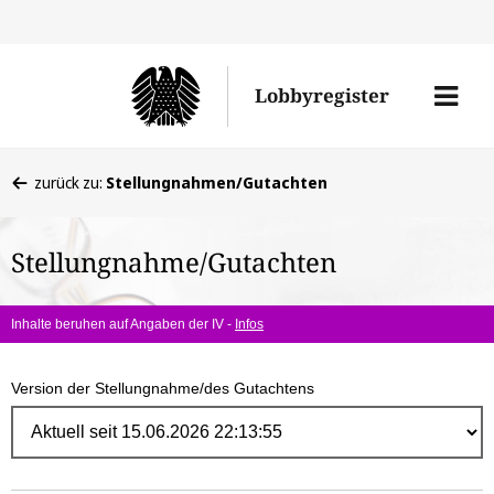
Direk
zum
Men
Lobbyregister
Inhal
öffne
Sie
zurück zu:
Stellungnahmen/Gutachten
befinden
sich
Stellungnahme/Gutachten
hier:
Inhalte beruhen auf Angaben der IV -
Infos
Version der Stellungnahme/des Gutachtens