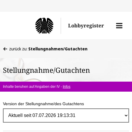
Direk
zum
Men
Lobbyregister
Inhal
öffne
Sie
zurück zu:
Stellungnahmen/Gutachten
befinden
sich
Stellungnahme/Gutachten
hier:
Inhalte beruhen auf Angaben der IV -
Infos
Version der Stellungnahme/des Gutachtens