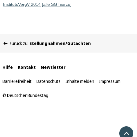
InstitutsVergV 2014
[alle SG hierzu]
Sie
zurück zu:
Stellungnahmen/Gutachten
befinden
sich
hier:
Interne
Hilfe
Kontakt
Newsletter
Links
Barrierefreiheit
Datenschutz
Inhalte melden
Impressum
© Deutscher Bundestag
Nach