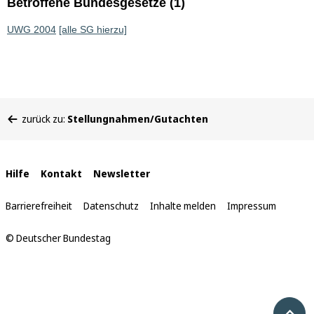
Betroffene Bundesgesetze (1)
UWG 2004
[alle SG hierzu]
Sie
zurück zu:
Stellungnahmen/Gutachten
befinden
sich
hier:
Interne
Hilfe
Kontakt
Newsletter
Links
Barrierefreiheit
Datenschutz
Inhalte melden
Impressum
© Deutscher Bundestag
Nach