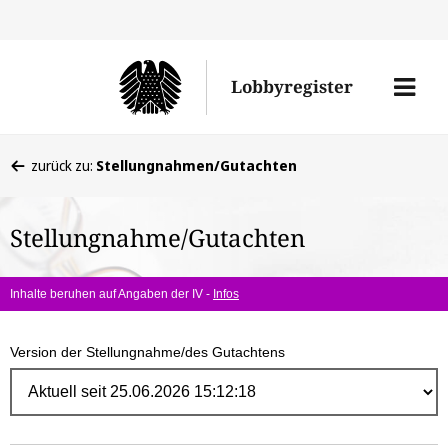
Direk
zum
Men
Lobbyregister
Inhal
öffne
Sie
zurück zu:
Stellungnahmen/Gutachten
befinden
sich
Stellungnahme/Gutachten
hier:
Inhalte beruhen auf Angaben der IV -
Infos
Version der Stellungnahme/des Gutachtens