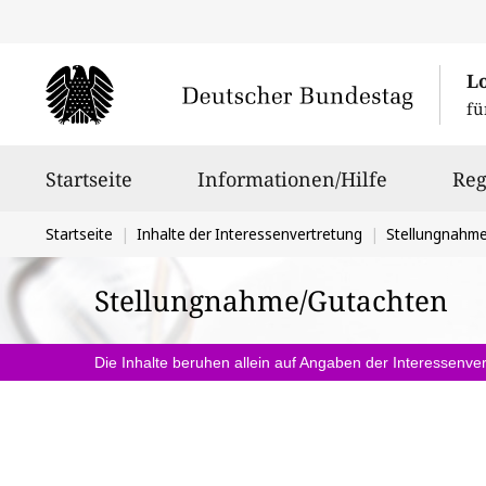
L
fü
Hauptnavigation
Startseite
Informationen/Hilfe
Reg
Sie
Startseite
Inhalte der Interessenvertretung
Stellungnahm
befinden
Stellungnahme/Gutachten
sich
hier:
Die Inhalte beruhen allein auf Angaben der Interessenver