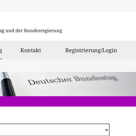
Direkt
zum
ag und der Bundesregierung
Inhalt
ausgewählt
g
Kontakt
Registrierung/Login