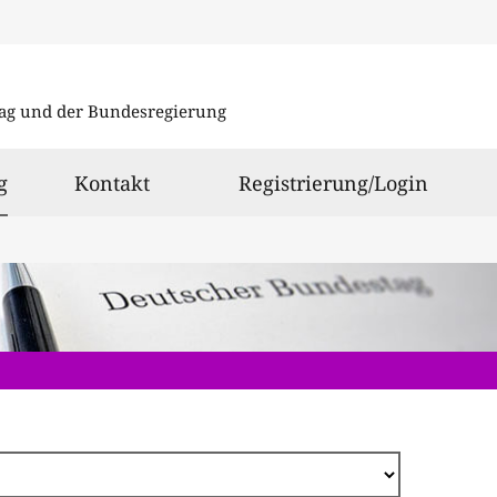
Direkt
zum
ag und der Bundesregierung
Inhalt
ausgewählt
g
Kontakt
Registrierung/Login