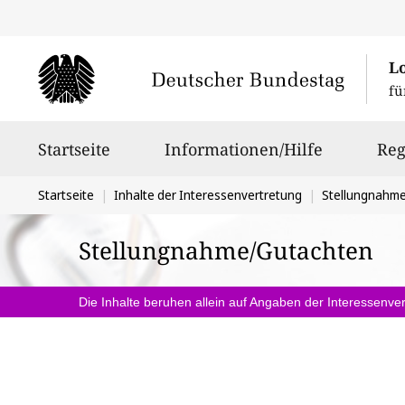
L
fü
Hauptnavigation
Startseite
Informationen/Hilfe
Reg
Sie
Startseite
Inhalte der Interessenvertretung
Stellungnahm
befinden
Stellungnahme/Gutachten
sich
hier:
Die Inhalte beruhen allein auf Angaben der Interessenver