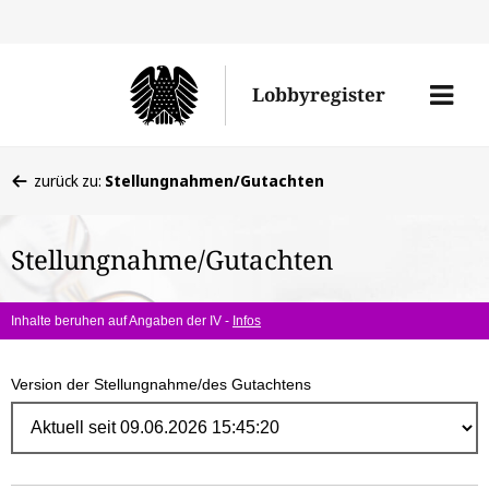
Direk
zum
Men
Lobbyregister
Inhal
öffne
Sie
zurück zu:
Stellungnahmen/Gutachten
befinden
sich
Stellungnahme/Gutachten
hier:
Inhalte beruhen auf Angaben der IV -
Infos
Version der Stellungnahme/des Gutachtens