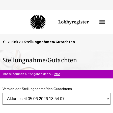
Direk
zum
Men
Lobbyregister
Inhal
öffne
Sie
zurück zu:
Stellungnahmen/Gutachten
befinden
sich
Stellungnahme/Gutachten
hier:
Inhalte beruhen auf Angaben der IV -
Infos
Version der Stellungnahme/des Gutachtens