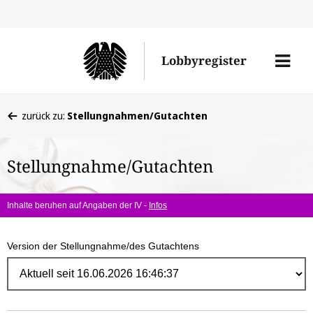
Direk
zum
Men
Lobbyregister
Inhal
öffne
Sie
zurück zu:
Stellungnahmen/Gutachten
befinden
sich
Stellungnahme/Gutachten
hier:
Inhalte beruhen auf Angaben der IV -
Infos
Version der Stellungnahme/des Gutachtens