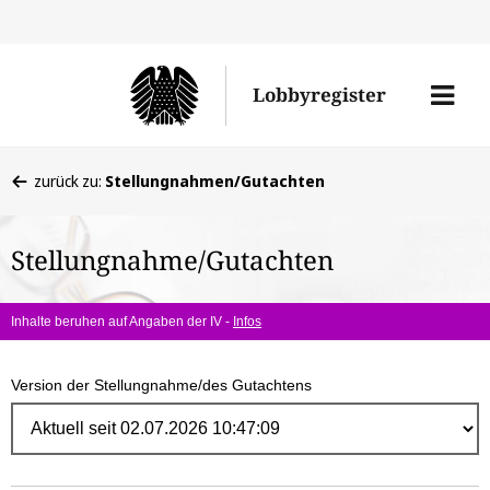
Direk
zum
Men
Lobbyregister
Inhal
öffne
Sie
zurück zu:
Stellungnahmen/Gutachten
befinden
sich
Stellungnahme/Gutachten
hier:
Inhalte beruhen auf Angaben der IV -
Infos
Version der Stellungnahme/des Gutachtens