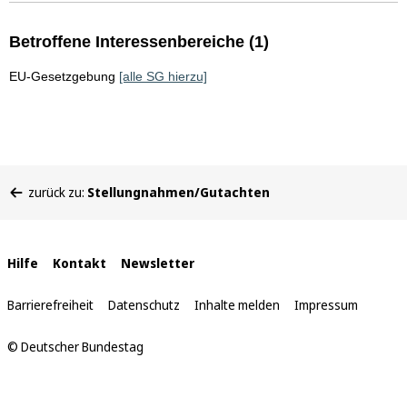
Betroffene Interessenbereiche (1)
EU-Gesetzgebung
[alle SG hierzu]
Sie
zurück zu:
Stellungnahmen/Gutachten
befinden
sich
hier:
Interne
Hilfe
Kontakt
Newsletter
Links
Barrierefreiheit
Datenschutz
Inhalte melden
Impressum
© Deutscher Bundestag